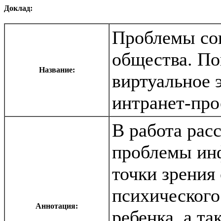
Доклад:
Проблемы со
общества. П
Название:
виртуальное 
интранет-про
В работа рас
проблемы инф
точки зрения
психического
Аннотация:
ребенка, а та