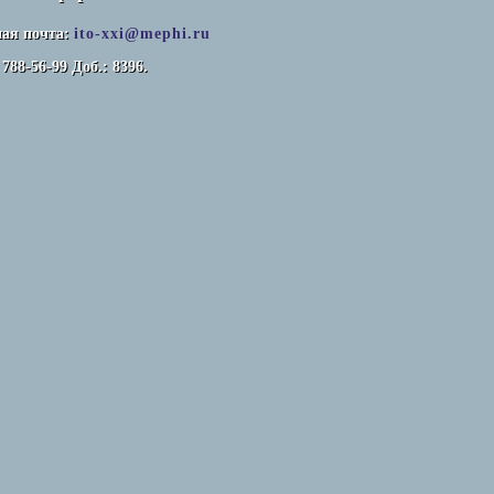
ая почта:
ito-xxi@mephi.ru
 788-56-99 Доб.: 8396.