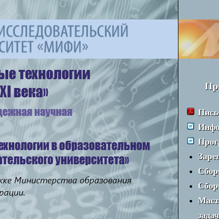
Пр
Пись
Инфо
Прог
Заре
Сбор
Сбор
Маст
зада