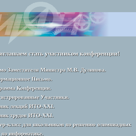
иглашаем стать участником конференции!
мо Заместителя Министра М.В. Дулинова.
рмационное Письмо.
рамма Конференции.
гистрированные Участники.
ник лекций ИТО-XXI.
ник трудов ИТО-XXI.
ер-класс для школьников по решению олимпиадных
ч по информатике.